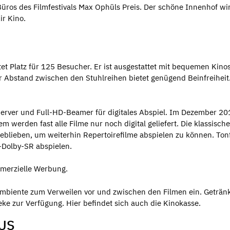
ros des Filmfestivals Max Ophüls Preis. Der schöne Innenhof wi
r Kino.
et Platz für 125 Besucher. Er ist ausgestattet mit bequemen Kino
r Abstand zwischen den Stuhlreihen bietet genügend Beinfreiheit
Server und Full-HD-Beamer für digitales Abspiel. Im Dezember 20
 werden fast alle Filme nur noch digital geliefert. Die klassische
geblieben, um weiterhin Repertoirefilme abspielen zu können. To
-Dolby-SR abspielen.
merzielle Werbung.
mbiente zum Verweilen vor und zwischen den Filmen ein. Getränk
ke zur Verfügung. Hier befindet sich auch die Kinokasse.
US