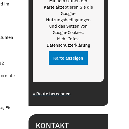
Mit dem Öffnen der
rd im
Karte akzeptieren Sie die
Google-
Nutzungsbedingungen
und das Setzen von
Google-Cookies.
stühlen
Mehr Infos:
.
Datenschutzerklärung
Karte anzeigen
12
nformate
» Route berechnen
e, Eis
KONTAKT