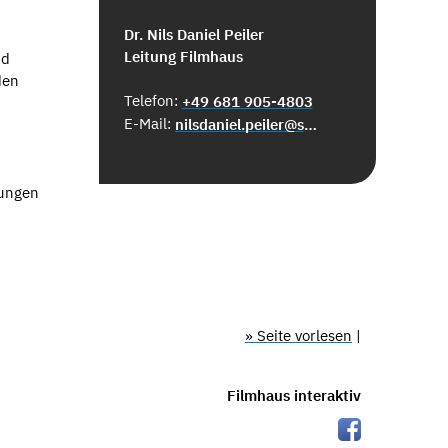
Dr. Nils Daniel Peiler
Leitung Filmhaus
nd
den
Telefon:
+49 681 905-4803
E-Mail:
nilsdaniel.peiler@saarbruecken.de
tungen
» Seite vorlesen
|
Filmhaus interaktiv