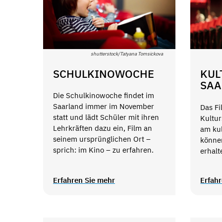
shutterstock/Tatyana Tomsickova
SCHULKINOWOCHE
KUL
SAA
Die Schulkinowoche findet im
Saarland immer im November
Das F
statt und lädt Schüler mit ihren
Kultur
Lehrkräften dazu ein, Film an
am ku
seinem ursprünglichen Ort –
könne
sprich: im Kino – zu erfahren.
erhalt
Erfahren Sie mehr
Erfah