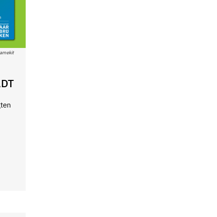
ramekit
ADT
gten