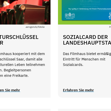
aerogondo/fotolia
f
TURSCHLÜSSEL
SOZIALCARD DER
R
LANDESHAUPTST
ilmhaus kooperiert mit dem
Das Filmhaus bietet ermäßi
schlüssel Saar, damit alle
Eintritt für Menschen mit
lturellen Leben teilnehmen
Sozialcards.
n. Begleitpersonen
en eine Freikarte.
ren Sie mehr
Erfahren Sie mehr