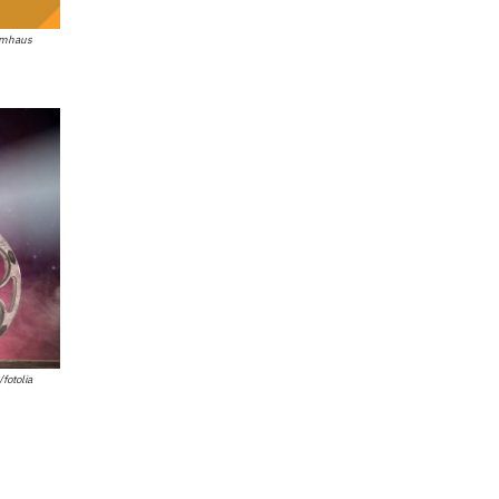
ilmhaus
fotolia