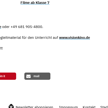
Filme ab Klasse 7
e
oder +49 681 905-4800.
gleitmaterial für den Unterricht auf
www.visionkino.de
tt
in it
mail
Newsletter abonnieren
Impressum
Kontakt
Stad